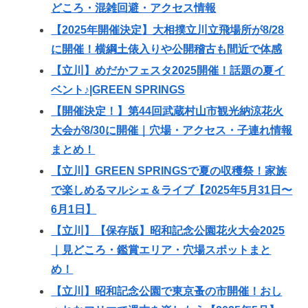
どころ・混雑回避・アクセス情報
【2025年開催決定】大相撲立川立飛場所が8/28
に開催！横綱土俵入りや公開稽古も間近で体感
【立川】めだかフェスタ2025開催！話題の夏イ
ベント♪|GREEN SPRINGS
【開催決定！】第44回武蔵村山市観光納涼花火
大会が8/30に開催｜穴場・アクセス・子連れ情報
まとめ！
【立川】GREEN SPRINGSで夏の収穫祭！家族
で楽しめるマルシェ＆ライブ【2025年5月31日〜
6月1日】
【立川】【保存版】昭和記念公園花火大会2025
｜見どころ・鑑賞エリア・穴場スポットまと
め！
【立川】昭和記念公園で東京蚤の市開催！おし