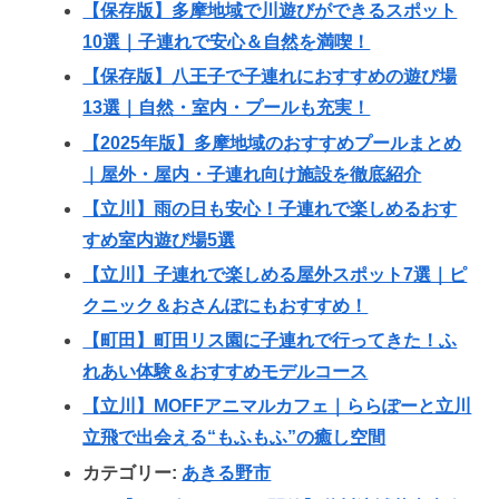
【保存版】多摩地域で川遊びができるスポット
10選｜子連れで安心＆自然を満喫！
【保存版】八王子で子連れにおすすめの遊び場
13選｜自然・室内・プールも充実！
【2025年版】多摩地域のおすすめプールまとめ
｜屋外・屋内・子連れ向け施設を徹底紹介
【立川】雨の日も安心！子連れで楽しめるおす
すめ室内遊び場5選
【立川】子連れで楽しめる屋外スポット7選｜ピ
クニック＆おさんぽにもおすすめ！
【町田】町田リス園に子連れで行ってきた！ふ
れあい体験＆おすすめモデルコース
【立川】MOFFアニマルカフェ｜ららぽーと立川
立飛で出会える“もふもふ”の癒し空間
カテゴリー:
あきる野市