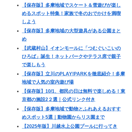
【保存版】多摩地域でスケート＆雪遊びが楽し
めるスポット特集！家族で冬のおでかけを満喫
しよう
【保存版】多摩地域の大型遊具がある公園まと
め
【武蔵村山】イオンモールに「つむぐいこいの
ひろば」誕生！ネットパークやテラス席で親子
で楽しもう
【保存版】立川のPLAY!PARKを徹底紹介！多摩
地域で人気の室内遊び場
【保存版】10/1、都民の日は無料で楽しめる！東
京都の施設2２選｜公式リンク付き
【保存版】多摩地域で動物とふれあえるおすす
めスポット5選｜動物園からリス園まで
【2025年版】川越水上公園プールに行ってき