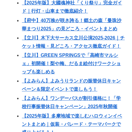
【2025年版】大國魂神社「くり祭り」完全ガイ
ド｜行灯・山車まで徹底紹介！
【府中】40万株が咲き誇る！郷土の森「曼珠沙
華まつり2025」の見どころ・イベントまとめ
【立川】木下大サーカス立川公演2025-2026｜チ
ケット情報・見どころ・アクセス徹底ガイド！
【立川】GREEN SPRINGSで「高崎市マルシ
ェ」初開催！梨や梅、だるま絵付けワークショ
ップも楽しめる
【よみらん】よみうりランドの振替休日キャン
ペーン＆限定イベントで楽しもう！
【よみらん】ワンデーパスが割引価格に！「学
校行事振替休日キャンペーン」2025年秋開催
【2025年版】多摩地域で楽しむハロウィンイベ
ントまとめ｜仮装・パレード・テーマパークで