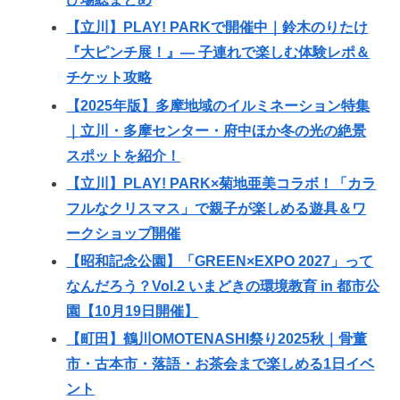
【立川】PLAY! PARKで開催中｜鈴木のりたけ
『大ピンチ展！』— 子連れで楽しむ体験レポ＆
チケット攻略
【2025年版】多摩地域のイルミネーション特集
｜立川・多摩センター・府中ほか冬の光の絶景
スポットを紹介！
【立川】PLAY! PARK×菊地亜美コラボ！「カラ
フルなクリスマス」で親子が楽しめる遊具＆ワ
ークショップ開催
【昭和記念公園】「GREEN×EXPO 2027」って
なんだろう？Vol.2 いまどきの環境教育 in 都市公
園【10月19日開催】
【町田】鶴川OMOTENASHI祭り2025秋｜骨董
市・古本市・落語・お茶会まで楽しめる1日イベ
ント