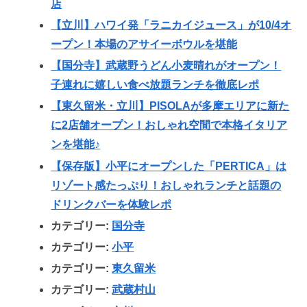
店
【立川】ハワイ発「ラニカイジュース」が10/4オ
ープン！本場のアサイーボウルを堪能
【国分寺】武蔵野うどん小麦晴れがオープン！
子連れに嬉しい食べ放題ランチを徹底レポ
【東久留米・立川】PISOLAが多摩エリアに新た
に2店舗オープン！おしゃれ空間で本格イタリア
ンを堪能♪
【保存版】小平にオープンした「PERTICA」は
リゾート感たっぷり！おしゃれランチと話題の
ドリンクバーを体験レポ
カテゴリー:
国分寺
カテゴリー:
小平
カテゴリー:
東久留米
カテゴリー:
武蔵村山