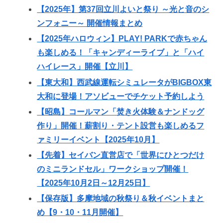
【2025年】第37回立川よいと祭り ～光と音のシ
ンフォニー～ 開催情報まとめ
【2025年ハロウィン】PLAY! PARKで赤ちゃん
も楽しめる！「キャンディーライブ」と「ハイ
ハイレース」開催【立川】
【東大和】西武線運転シミュレータがBIGBOX東
大和に登場！アソビューでチケット予約しよう
【昭島】コールマン「焚き火体験＆ナンドッグ
作り」開催！薪割り・テント設営も楽しめるフ
ァミリーイベント【2025年10月】
【先着】セイバン直営店で「世界にひとつだけ
のミニランドセル」ワークショップ開催！
【2025年10月2日～12月25日】
【保存版】多摩地域の秋祭り＆秋イベントまと
め【9・10・11月開催】