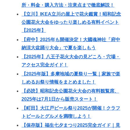
所・料金・購入方法・注意点まで徹底解説！
【立川】IKEA立川の屋上で花火鑑賞！昭和記念
公園花火大会をゆったり楽しめる有料イベント
【2025年】
【府中】2025年も開催決定！大國魂神社「府中
納涼大盆踊り大会」で夏を楽しもう
【2025年】八王子花火大会の見どころ・穴場・
アクセス完全ガイド！
【2025年版】多摩地域の夏祭り一覧｜家族で楽
しめるお祭り情報をまとめました！
【必読】昭和記念公園花火大会の有料観覧席、
2025年は7月1日から販売スタート！
【町田】大江戸ビール祭り2025が開催！クラフ
トビールとグルメを満喫しよう！
【保存版】福生七夕まつり2025完全ガイド｜見