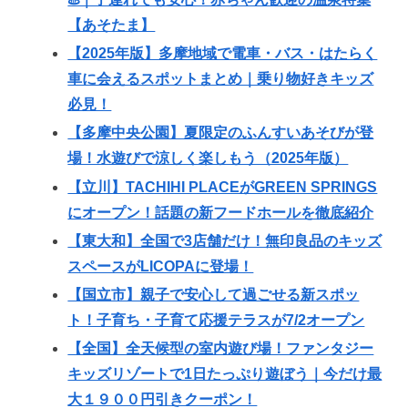
【あそたま】
【2025年版】多摩地域で電車・バス・はたらく
車に会えるスポットまとめ｜乗り物好きキッズ
必見！
【多摩中央公園】夏限定のふんすいあそびが登
場！水遊びで涼しく楽しもう（2025年版）
【立川】TACHIHI PLACEがGREEN SPRINGS
にオープン！話題の新フードホールを徹底紹介
【東大和】全国で3店舗だけ！無印良品のキッズ
スペースがLICOPAに登場！
【国立市】親子で安心して過ごせる新スポッ
ト！子育ち・子育て応援テラスが7/2オープン
【全国】全天候型の室内遊び場！ファンタジー
キッズリゾートで1日たっぷり遊ぼう｜今だけ最
大１９００円引きクーポン！