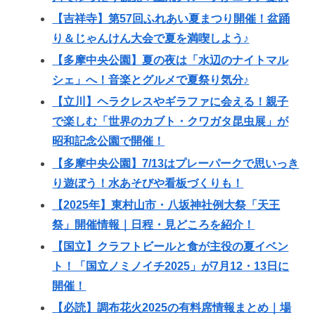
【吉祥寺】第57回ふれあい夏まつり開催！盆踊
り＆じゃんけん大会で夏を満喫しよう♪
【多摩中央公園】夏の夜は「水辺のナイトマル
シェ」へ！音楽とグルメで夏祭り気分♪
【立川】ヘラクレスやギラファに会える！親子
で楽しむ「世界のカブト・クワガタ昆虫展」が
昭和記念公園で開催！
【多摩中央公園】7/13はプレーパークで思いっき
り遊ぼう！水あそびや看板づくりも！
【2025年】東村山市・八坂神社例大祭「天王
祭」開催情報｜日程・見どころを紹介！
【国立】クラフトビールと食が主役の夏イベン
ト！「国立ノミノイチ2025」が7月12・13日に
開催！
【必読】調布花火2025の有料席情報まとめ｜場