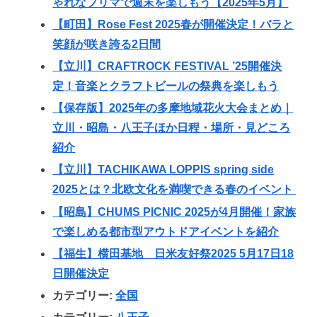
ゃれなフリマで週末を楽しもう【2025年5月】
【町田】Rose Fest 2025春が開催決定！バラと
笑顔が咲き誇る2日間
【立川】CRAFTROCK FESTIVAL ’25開催決
定！音楽とクラフトビールの祭典を楽しもう
【保存版】2025年の多摩地域花火大会まとめ｜
立川・昭島・八王子ほか日程・場所・見どころ
紹介
【立川】TACHIKAWA LOPPIS spring side
2025とは？北欧文化を満喫できる春のイベント
【昭島】CHUMS PICNIC 2025が4月開催！家族
で楽しめる都市型アウトドアイベントを紹介
【福生】横田基地 日米友好祭2025 5月17日18
日開催決定
カテゴリー:
全国