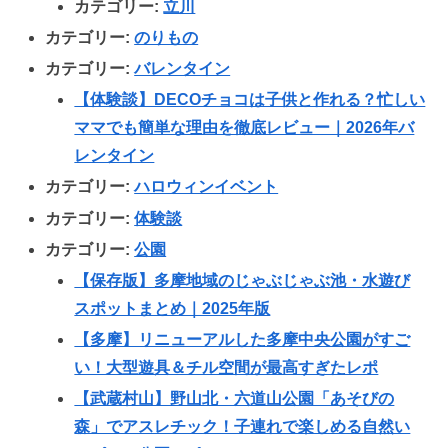
カテゴリー:
立川
カテゴリー:
のりもの
カテゴリー:
バレンタイン
【体験談】DECOチョコは子供と作れる？忙しい
ママでも簡単な理由を徹底レビュー｜2026年バ
レンタイン
カテゴリー:
ハロウィンイベント
カテゴリー:
体験談
カテゴリー:
公園
【保存版】多摩地域のじゃぶじゃぶ池・水遊び
スポットまとめ｜2025年版
【多摩】リニューアルした多摩中央公園がすご
い！大型遊具＆チル空間が最高すぎたレポ
【武蔵村山】野山北・六道山公園「あそびの
森」でアスレチック！子連れで楽しめる自然い