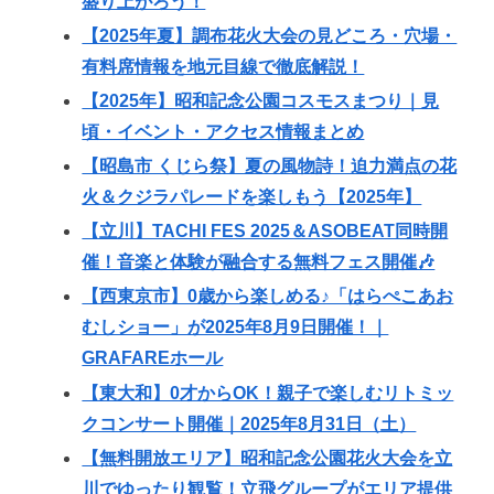
盛り上がろう！
【2025年夏】調布花火大会の見どころ・穴場・
有料席情報を地元目線で徹底解説！
【2025年】昭和記念公園コスモスまつり｜見
頃・イベント・アクセス情報まとめ
【昭島市 くじら祭】夏の風物詩！迫力満点の花
火＆クジラパレードを楽しもう【2025年】
【立川】TACHI FES 2025＆ASOBEAT同時開
催！音楽と体験が融合する無料フェス開催🎶
【西東京市】0歳から楽しめる♪「はらぺこあお
むしショー」が2025年8月9日開催！｜
GRAFAREホール
【東大和】0才からOK！親子で楽しむリトミッ
クコンサート開催｜2025年8月31日（土）
【無料開放エリア】昭和記念公園花火大会を立
川でゆったり観覧！立飛グループがエリア提供