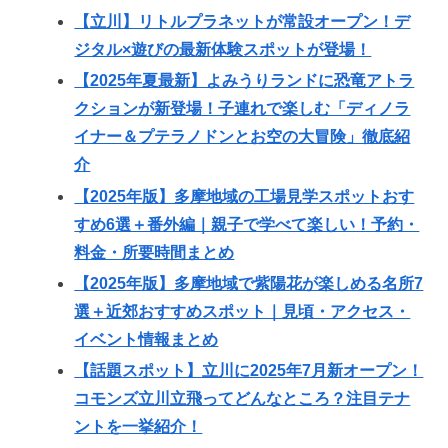
【立川】リトルプラネットが常設オープン！デ
ジタル×遊びの最新体験スポットが登場！
【2025年夏最新】よみうりランドに恐竜アトラ
クションが新登場！子連れで楽しむ「ディノラ
イナー＆プテラノドンとお空の大冒険」徹底紹
介
【2025年版】多摩地域の工場見学スポットおす
すめ6選＋番外編｜親子で学べて楽しい！予約・
料金・所要時間まとめ
【2025年版】多摩地域で紫陽花が楽しめる名所7
選＋近郊おすすめスポット｜見頃・アクセス・
イベント情報まとめ
【話題スポット】立川に2025年7月新オープン！
コモンズ立川立飛ってどんなところ？注目テナ
ントを一挙紹介！