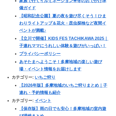
家族で行くイルミネーション🌟冬のおでかけ準
備ガイド
【昭和記念公園】夏の夜を遊び尽くそう！ひま
わりライトアップ＆花火・昆虫探検など夜間イ
ベントが満載♪
【立川で開催】KIDS FES TACHIKAWA 2025｜
子連れママにうれしい体験＆遊びがいっぱい！
プライバシーポリシー
あそたまへようこそ！多摩地域の楽しい遊び
場・イベント情報をお届けします
カテゴリー:
いちご狩り
【2026年版】多摩地域のいちご狩りまとめ｜子
連れ・予約情報も紹介
カテゴリー:
イベント
【保存版】雨の日でも安心！多摩地域の室内遊
び場総まとめ