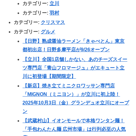
カテゴリー:
立川
カテゴリー:
羽村
カテゴリー:
クリスマス
カテゴリー:
グルメ
【日野】熟成醤油ラーメン「きゃべとん」東京
都初出店！日野多摩平店が9/26オープン
【立川】全国1店舗しかない、あのチーズスイー
ツ専門店「青山フロマージュ」がエキュート立
川に初登場【期間限定】
【新店】焼き立てミニクロワッサン専門店
「MIGNON（ミニヨン）」が立川に初上陸！
2025年10月3日（金）グランデュオ立川にオープ
ン
【武蔵村山】イオンモールで本格ワンタン麺！
「手包わんたん麺 広州市場」は行列必至の人気