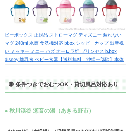
ビーボックス 正規品 ストローマグ ディズニー 漏れない
マグ 240ml 水筒 食洗機対応 bbox シッピーカップ 出産祝
い ミッキー ミニー バズ オーロラ姫 プリンセス b.box
disney 離乳食 ベビー食器【送料無料：沖縄一部除】本体
🟡 条件つきでおむつOK・貸切風呂対応あり
● 秋川渓谷 瀬音の湯（あきる野市）