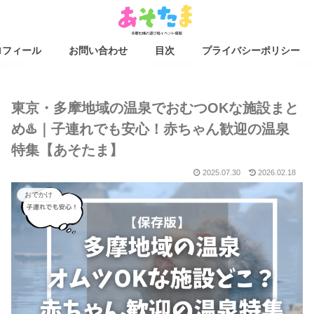
ロフィール
お問い合わせ
目次
プライバシーポリシー
東京・多摩地域の温泉でおむつOKな施設まと
め♨️｜子連れでも安心！赤ちゃん歓迎の温泉
特集【あそたま】
2025.07.30
2026.02.18
おでかけ