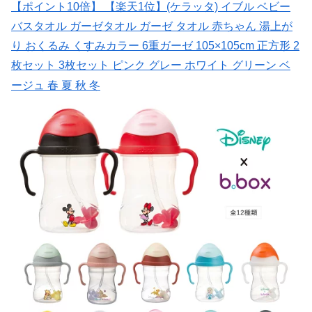
【ポイント10倍】 【楽天1位】(ケラッタ) イブル ベビー
バスタオル ガーゼタオル ガーゼ タオル 赤ちゃん 湯上が
り おくるみ くすみカラー 6重ガーゼ 105×105cm 正方形 2
枚セット 3枚セット ピンク グレー ホワイト グリーン ベ
ージュ 春 夏 秋 冬