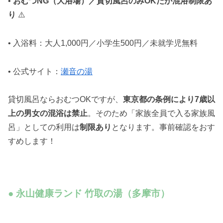
•
おむつNG（大浴場）／貸切風呂のみOKだが混浴制限あ
り
⚠️
• 入浴料：大人1,000円／小学生500円／未就学児無料
• 公式サイト：
瀬音の湯
貸切風呂ならおむつOKですが、
東京都の条例により7歳以
上の男女の混浴は禁止
。そのため「家族全員で入る家族風
呂」としての利用は
制限あり
となります。事前確認をおす
すめします！
● 永山健康ランド 竹取の湯（多摩市）