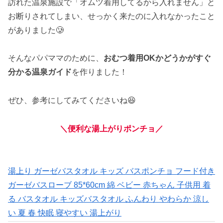
訪れた温泉施設で「オムツ着用してるから入れません」と
お断りされてしまい、せっかく来たのに入れなかったこと
がありました🥲
そんなパパママのために、
おむつ着用OKかどうかがすぐ
分かる温泉ガイド
を作りました！
ぜひ、参考にしてみてくださいね😆
＼
便利な
湯上がり
ポンチョ
／
湯上り ガーゼバスタオル キッズ バスポンチョ フード付き
ガーゼバスローブ 85*60cm 綿 ベビー 赤ちゃん 子供用 着
る バスタオル キッズバスタオル ふんわり やわらか 涼し
い 夏 春 快眠 寝やすい 湯上がり