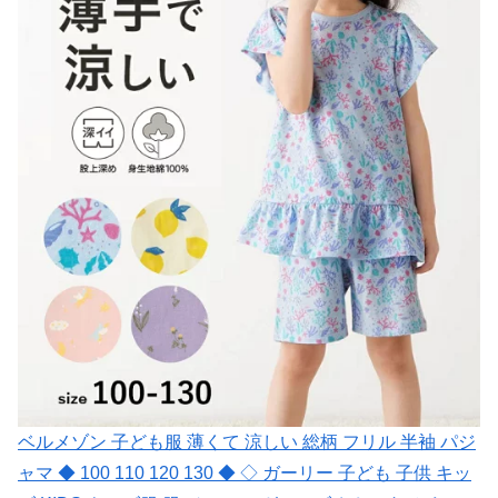
ベルメゾン 子ども服 薄くて 涼しい 総柄 フリル 半袖 パジ
ャマ ◆ 100 110 120 130 ◆ ◇ ガーリー 子ども 子供 キッ