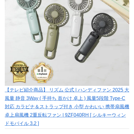
【テレビ紹介商品】 リズム 公式 | ハンディファン 2025 大
風量 静音 3Way ( 手持ち 首かけ 卓上 ) 風量5段階 Type-C
対応 カラビナ＆ストラップ付き 小型 かわいい 携帯扇風機
卓上扇風機 2重反転ファン | 9ZF040RH [ シルキーウィン
ドモバイル 3.2 ]