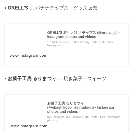
•
ORELL’S
… バナナチップス・グッズ販売
ORELL'S JP バナナチップス (@orells_jp) •
Instagram photos and videos
1,574 Followers, 820 Following, 256 Posts - See
Instagram ph...
www.instagram.com
•
お菓子工房 るりまつり
… 焼き菓子・スイーツ
お菓子工房 るりまつり
(@okashikobo_rurimatsuri) • Instagram
photos and videos
64 Followers, 53 Following, 86 Posts - See Instagram
photos ...
www.instagram.com