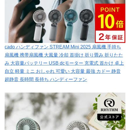
cado ハンディファン STREAM Mini 2025 扇風機 手持ち
扇風機 携帯扇風機 大風量 冷却 首掛け 折り畳み 折りたた
み 大容量バッテリー USB dcモーター 充電式 首かけ 卓上
自立 軽量 ミニ おしゃれ 可愛い 大容量 最強 カドー 静音
超静音 長時間 長持ち ハンディーファン