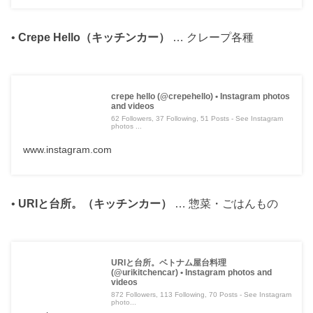
•
Crepe Hello（キッチンカー）
… クレープ各種
crepe hello (@crepehello) • Instagram photos
and videos
62 Followers, 37 Following, 51 Posts - See Instagram
photos ...
www.instagram.com
•
URIと台所。（キッチンカー）
… 惣菜・ごはんもの
URIと台所。ベトナム屋台料理
(@urikitchencar) • Instagram photos and
videos
872 Followers, 113 Following, 70 Posts - See Instagram
photo...