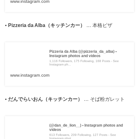
www.instagram.com
•
Pizzeria da Alba（キッチンカー）
… 本格ピザ
Pizzeria da Alba (@pizzeria_da_alba) •
Instagram photos and videos
1,116 Followers, 175 Following, 168 Posts - See
Instagram ph...
www.instagram.com
•
だんでらいおん（キッチンカー）
… そば粉ガレット
(@dan_de_lion__) • Instagram photos and
videos
613 Followers, 209 Following, 127 Posts - See
Instagram phot...