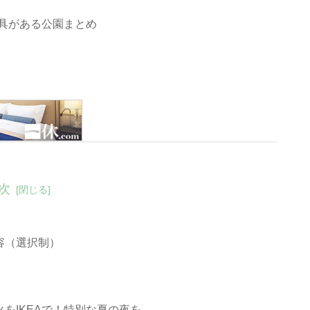
具がある公園まとめ
次
容（選択制）
をIKEAで！特別な夏の夜を