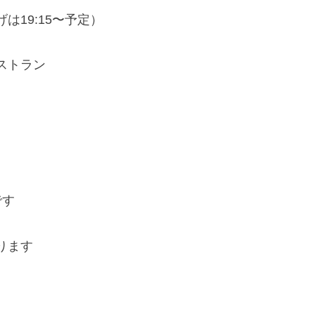
げは19:15〜予定）
レストラン
です
ります