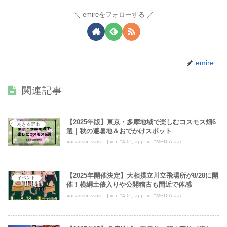
emireをフォローする
emire
関連記事
【2025年版】東京・多摩地域で楽しむコスモス畑6
あきる野市
選｜秋の避暑地＆おでかけスポット
var adstir_vars = { ver: "4.0", app_id: "MEDIA-aac...
【2025年開催決定】大相撲立川立飛場所が8/28に開
イベント
催！横綱土俵入りや公開稽古も間近で体感
var adstir_vars = { ver: "4.0", app_id: "MEDIA-aac...