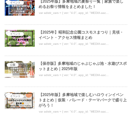
【2025年版】多摩地域の夏祭り一覧｜家族で楽し
イベント
めるお祭り情報をまとめました！
var adstir_vars = { ver: "4.0", app_id: "MEDIA-aac...
【2025年】昭和記念公園コスモスまつり｜見頃・
イベント
イベント・アクセス情報まとめ
var adstir_vars = { ver: "4.0", app_id: "MEDIA-aac...
【保存版】多摩地域のじゃぶじゃぶ池・水遊びスポ
公園
ットまとめ｜2025年版
var adstir_vars = { ver: "4.0", app_id: "MEDIA-aac...
【2025年版】多摩地域で楽しむハロウィンイベン
イベント
トまとめ｜仮装・パレード・テーマパークで盛り上
がろう！
var adstir_vars = { ver: "4.0", app_id: "MEDIA-aac...