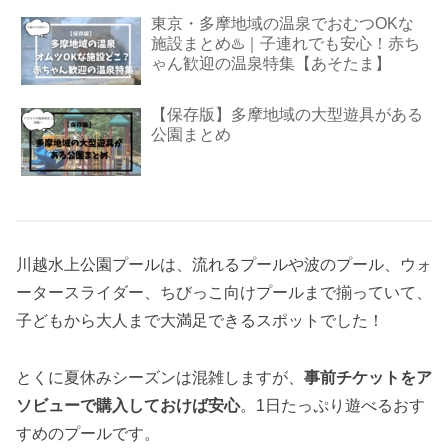
東京・多摩地域の温泉でおむつOKな
施設まとめ♨️｜子連れでも安心！赤ち
ゃん歓迎の温泉特集【あそたま】
【保存版】多摩地域の大型遊具がある
公園まとめ
川越水上公園プールは、流れるプールや波のプール、ウォ
ータースライダー、ちびっこ向けプールまで揃っていて、
子どもから大人まで大満足できるスポットでした！
とくに夏休みシーズンは混雑しますが、
事前チケットをア
ソビューで購入しておけば安心
。1日たっぷり遊べるおす
すめのプールです。