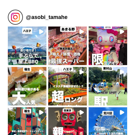
@
asobi_tamahe