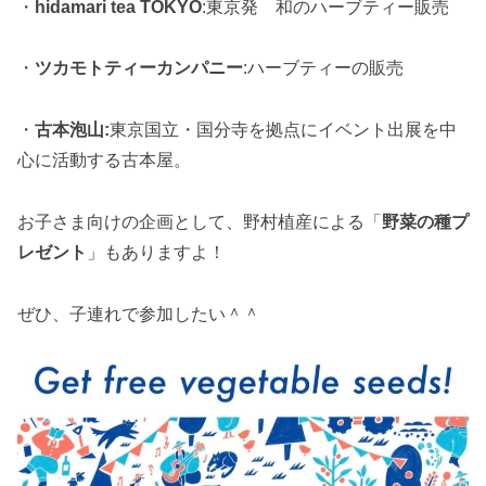
・
hidamari tea TOKYO
:東京発 和のハーブティー販売
・
ツカモトティーカンパニー
:ハーブティーの販売
・
古本泡山:
東京国立・国分寺を拠点にイベント出展を中
心に活動する古本屋。
お子さま向けの企画として、野村植産による「
野菜の種プ
レゼント
」もありますよ！
ぜひ、子連れで参加したい＾＾