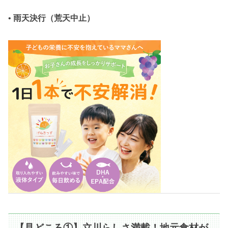
•
雨天決行（荒天中止）
【見どころ①】立川らしさ満載！地元食材が