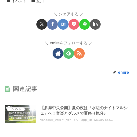
イベント
立川
シェアする
emireをフォローする
emire
関連記事
【多摩中央公園】夏の夜は「水辺のナイトマルシ
イベント
ェ」へ！音楽とグルメで夏祭り気分♪
var adstir_vars = { ver: "4.0", app_id: "MEDIA-aac...