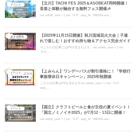
【立川】TACHI FES 2025＆ASOBEAT同時開催！
イベント
音楽と体験が融合する無料フェス開催🎶
var adstir_vars = { ver: "4.0", app_id: "MEDIA-aac...
【2025年11月15日開催】秋川流域花火大会｜子連
あきる野市
れで楽しむ！おすすめ持ち物＆アクセス完全ガイド
※こちらの記事にはPRが含まれます。var adstir_vars = { ver:
"4.0", ...
【よみらん】ワンデーパスが割引価格に！「学校行
イベント
事振替休日キャンペーン」2025年秋開催
こちらの記事はPRを含みますvar adstir_vars = { ver: "4.0",
app_...
【国立】クラフトビールと食が主役の夏イベント！
イベント
「国立ノミノイチ2025」が7月12・13日に開催！
var adstir_vars = { ver: "4.0", app_id: "MEDIA-aac...