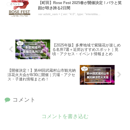
【町田】Rose Fest 2025春が開催決定！バラと笑
イベント
顔が咲き誇る2日間
var adstir_vars = { ver: "4.0", type: "interstitia...
【2025年版】多摩地域で紫陽花が楽しめ
る名所7選＋近郊おすすめスポット｜見
頃・アクセス・イベント情報まとめ
【開催決定！】第44回武蔵村山市観光納
涼花火大会が8/30に開催｜穴場・アクセ
ス・子連れ情報まとめ！
コメント
コメントを書き込む