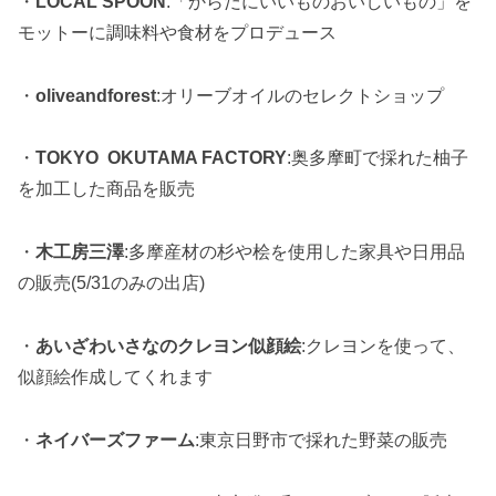
・
LOCAL SPOON
:「からだにいいものおいしいもの」を
モットーに調味料や食材をプロデュース
・
oliveandforest
:オリーブオイルのセレクトショップ
・
TOKYO OKUTAMA FACTORY
:奥多摩町で採れた柚子
を加工した商品を販売
・
木工房三澤
:多摩産材の杉や桧を使用した家具や日用品
の販売(5/31のみの出店)
・
あいざわいさなのクレヨン似顔絵
:クレヨンを使って、
似顔絵作成してくれます
・
ネイバーズファーム
:東京日野市で採れた野菜の販売