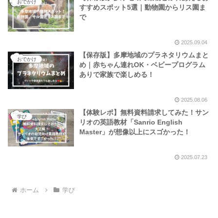
おでかけ
すすめスポット5選｜動物園からリス園ま
で
2025.09.04
【保存版】多摩地域のプラネタリウムまと
おでかけ
め｜赤ちゃん連れOK・ベビープログラム
ありで家族で楽しめる！
2025.08.06
【体験レポ】無料資料請求してみた！サン
学び
リオの英語教材「Sanrio English
Master」が想像以上にスゴかった！
2025.07.23
ホーム
学び