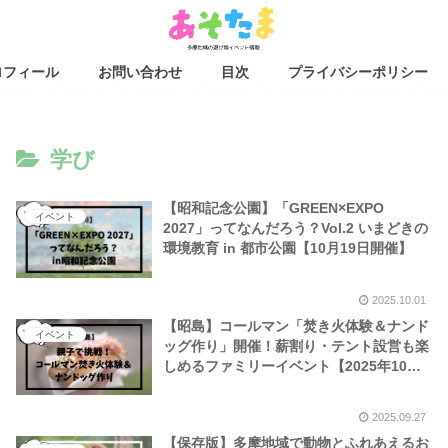
ロフィール
お問い合わせ
目次
プライバシーポリシー
学び
【昭和記念公園】「GREEN×EXPO
イベント
2027」ってなんだろう？Vol.2 いまどきの
環境教育 in 都市公園【10月19日開催】
2025.10.01
【昭島】コールマン「焚き火体験＆ナンド
イベント
ッグ作り」開催！薪割り・テント設営も楽
しめるファミリーイベント【2025年10
月】
2025.09.27
【保存版】多摩地域で動物とふれあえるお